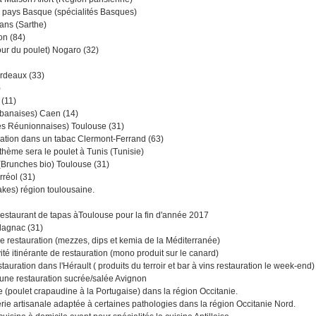
 pays Basque (spécialités Basques)
ans (Sarthe)
on (84)
our du poulet) Nogaro (32)
ordeaux (33)
)
(11)
Libanaises) Caen (14)
tés Réunionnaises) Toulouse (31)
uration dans un tabac Clermont-Ferrand (63)
thème sera le poulet à Tunis (Tunisie)
 (Brunches bio) Toulouse (31)
rréol (31)
akes) région toulousaine.
staurant de tapas àToulouse pour la fin d'année 2017
Blagnac (31)
e restauration (mezzes, dips et kemia de la Méditerranée)
é itinérante de restauration (mono produit sur le canard)
uration dans l'Hérault ( produits du terroir et bar à vins restauration le week-end)
 une restauration sucrée/salée Avignon
nte (poulet crapaudine à la Portugaise) dans la région Occitanie.
serie artisanale adaptée à certaines pathologies dans la région Occitanie Nord.