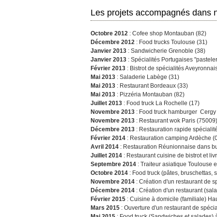
Les projets accompagnés dans no
Octobre 2012
: Cofee shop Montauban (82)
Décembre 2012
: Food trucks Toulouse (31)
Janvier 2013
: Sandwicherie Grenoble (38)
Janvier 2013
: Spécialités Portugaises "pasteler
Février 2013
: Bistrot de spécialités Aveyronna
Mai 2013
: Saladerie Labège (31)
Mai 2013
: Restaurant Bordeaux (33)
Mai 2013
: Pizzéria Montauban (82)
Juillet 2013
: Food truck La Rochelle (17)
Novembre 2013
: Food truck hamburger Cergy 
Novembre 2013
: Restaurant wok Paris (75009
Décembre 2013
: Restauration rapide spécialit
Février 2014
: Restauration camping Ardèche (
Avril 2014
: Restauration Réunionnaise dans bu
Juillet 2014
: Restaurant cuisine de bistrot et li
Septembre 2014
: Traiteur asiatique Toulouse e
Octobre 2014
: Food truck (pâtes, bruschettas,
Novembre 2014
: Création d'un restaurant de 
Décembre 2014
: Création d'un restaurant (sal
Février 2015
: Cuisine à domicile (familiale) H
Mars 2015
: Ouverture d'un restaurant de spécia
Mai 2015
: Food truck (Sandwiches et salades) 