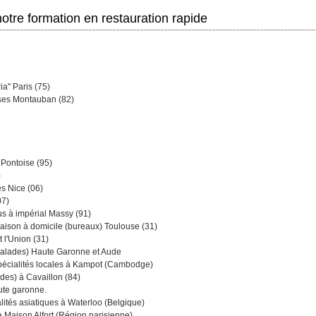
LIRE LA SUIT
tre formation en restauration rapide
ia" Paris (75)
ises Montauban (82)
Pontoise (95)
)
és Nice (06)
07)
s à impérial Massy (91)
vraison à domicile (bureaux) Toulouse (31)
t l'Union (31)
 salades) Haute Garonne et Aude
spécialités locales à Kampot (Cambodge)
ades) à Cavaillon (84)
aute garonne.
lités asiatiques à Waterloo (Belgique)
à Maison Alfort (Région parisienne)