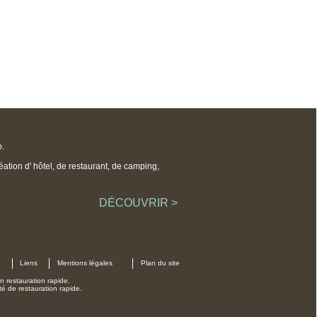
o.
ation d' hôtel, de restaurant, de camping,
DÉCOUVRIR >
Liens
Mentions légales
Plan du site
n restauration rapide.
é de restauration rapide.