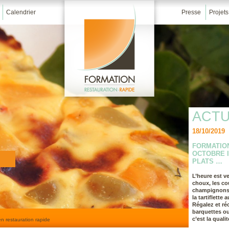
Calendrier
Presse
Projets
ACTU
18/10/2019
FORMATION
OCTOBRE I
PLATS …
L’heure est ve
choux, les cou
champignons…
la tartiflett
Régalez et ré
barquettes o
c’est la qualit
n restauration rapide