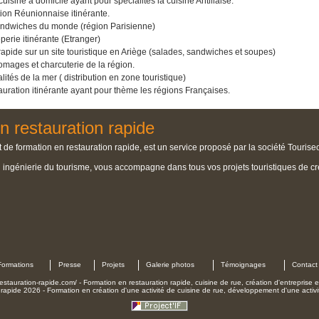
sine à domicile ayant pour spécialités la cuisine Antillaise.
tion Réunionnaise itinérante.
 sandwiches du monde (région Parisienne)
erie itinérante (Etranger)
 rapide sur un site touristique en Ariège (salades, sandwiches et soupes)
fromages et charcuterie de la région.
lités de la mer ( distribution en zone touristique)
uration itinérante ayant pour thème les régions Françaises.
n restauration rapide
 de formation en restauration rapide, est un service proposé par la société Tourise
n ingénierie du tourisme, vous accompagne dans tous vos projets touristiques de cré
Formations
Presse
Projets
Galerie photos
Témoignages
Contact
estauration-rapide.com/ - Formation en restauration rapide, cuisine de rue, création d'entreprise e
rapide 2026 - Formation en création d'une activité de cuisine de rue, développement d'une activit