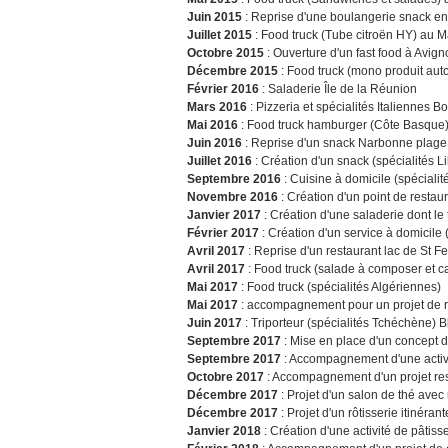
Juin 2015
: Reprise d'une boulangerie snack en
Juillet 2015
: Food truck (Tube citroën HY) au M
Octobre 2015
: Ouverture d'un fast food à Avign
Décembre 2015
: Food truck (mono produit aut
Février 2016
: Saladerie Île de la Réunion
Mars 2016
: Pizzeria et spécialités Italiennes B
Mai 2016
: Food truck hamburger (Côte Basque
Juin 2016
: Reprise d'un snack Narbonne plage 
Juillet 2016
: Création d'un snack (spécialités 
Septembre 2016
: Cuisine à domicile (spéciali
Novembre 2016
: Création d'un point de resta
Janvier 2017
: Création d'une saladerie dont le 
Février 2017
: Création d'un service à domicile
Avril 2017
: Reprise d'un restaurant lac de St Fe
Avril 2017
: Food truck (salade à composer et c
Mai 2017
: Food truck (spécialités Algériennes)
Mai 2017
: accompagnement pour un projet de re
Juin 2017
: Triporteur (spécialités Tchéchène) 
Septembre 2017
: Mise en place d'un concept d
Septembre 2017
: Accompagnement d'une activit
Octobre 2017
: Accompagnement d'un projet resta
Décembre 2017
: Projet d'un salon de thé avec
Décembre 2017
: Projet d'un rôtisserie itinéra
Janvier 2018
: Création d'une activité de pâtis