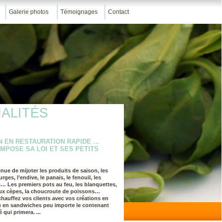
Galerie photos
Témoignages
Contact
ALITÉS
 EN RESTAURATION RAPIDE …
MPOSE SA LOI ET SES PETITS
nue de mijoter les produits de saison, les
rges, l’endive, le panais, le fenouil, les
 Les premiers pots au feu, les blanquettes,
e aux cèpes, la choucroute de poissons…
chauffez vos clients avec vos créations en
u en sandwiches peu importe le contenant
é qui primera. ...