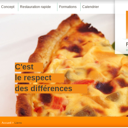
Concept
Restauration rapide
Formations
Calendrier
C'est
le respect
des différences
Accueil
>
Liens