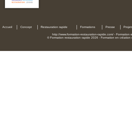
Accueil
Concept
Restauration rapide
Formations
Presse
Projet
http://www.formation-restauration-rapide.com/ - Formation en
© Formation restauration rapide 2026 - Formation en création d