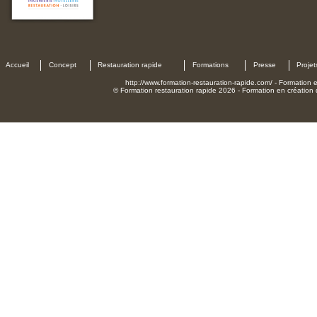
Accueil
Concept
Restauration rapide
Formations
Presse
Projet
http://www.formation-restauration-rapide.com/ - Formation en
© Formation restauration rapide 2026 - Formation en création d