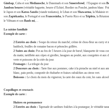
Gimbap
, Cuba et son
Medianoche
, le Danemark et son
Sm
o
rrebr
o
d
, l’Espagne et son
Bo
Jambon beurre
(véritable baguette, beurre d’Echiré, Bordier ou Ponclet, jambon blanc Pri
le Japon et son
Katsu-Sando
(viande tonkatsu), le Liban et son
Shawarma
, la Malaisie et
son
Zapiekanka
, le Portugal et son
Francesinha
, le Puerto Rico et sa
Tripleta
, la Réunio
le Viêtnam et son
Banh mi
,…
La cuisine familiale
Exemple de carte :
2 Entrées au choix :
Soupe du retour du marché; crème de chou-fleur au curry et mou
haddock; feuilles de romaine bacon et pétoncles grillées.
2 Suites au choix:
Pot au feu de 5 heures à la joue de bœuf; blanquette de veau co
du matin; tartiflette aux cèpes et girolles; lasagnes au poulet, aux courgettes et au
verte et poissons de la criée du jour.
Fromages :
La trilogie du jour
2 Douceurs au choix :
Tarte fine aux pommes; cake à la pistache au miel et aux aman
blanc, pain perdu; compotée de rhubarbe et fraises rafraîchies au citron vert.
Boissons :
Le choix du mois du vigneron; la carte des eaux du coin; les sans alcool a
Coquillages et crustacés
Exemple de carte :
Huitres en permanence
2 Entrées au choix :
Tapenade de sardines fraîches à la poutargue; le véritable tara