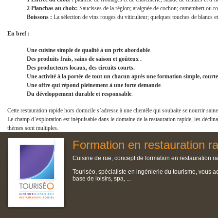
2 Planchas au choix:
Saucisses de la région; araignée de cochon; camembert ou ro
Boissons :
La sélection de vins rouges du viticulteur; quelques touches de blancs et 
En bref :
Une cuisine simple de qualité à un prix abordable
.
Des produits frais, sains de saison et goûteux .
Des producteurs locaux, des circuits courts.
Une activité à la portée de tout un chacun après une formation simple, court
Une offre qui répond pleinement à une forte demande
.
Du développement durable et responsable
.
Cette restauration rapide hors domicile s’adresse à une clientèle qui souhaite se nourrir sai
Le champ d’exploration est inépuisable dans le domaine de la restauration rapide, les déclina
thèmes sont multiples.
Formation en restauration r
Cuisine de rue, concept de formation en restauration ra
Touriséo, spécialiste en ingénierie du tourisme, vous a
base de loisirs, spa, ...