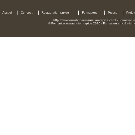
Accueil
Concept
Restauration rapide
Formations
Presse
Projet
http://www.formation-restauration-rapide.com/ - Formation en
© Formation restauration rapide 2026 - Formation en création d