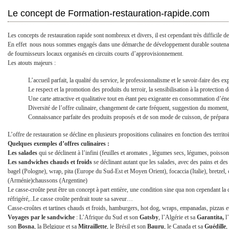
Le concept de Formation-restauration-rapide.com
Les concepts de restauration rapide sont nombreux et divers, il est cependant très difficile de
En effet nous nous sommes engagés dans une démarche de développement durable soutenant un
de fournisseurs locaux organisés en circuits courts d’approvisionnement.
Les atouts majeurs :
L’accueil parfait, la qualité du service, le professionnalisme et le savoir-faire des exp
Le respect et la promotion des produits du terroir, la sensibilisation à la protection 
Une carte attractive et qualitative tout en étant peu exigeante en consommation d’éne
Diversité de l’offre culinaire, changement de carte fréquent, suggestion du moment,
Connaissance parfaite des produits proposés et de son mode de cuisson, de prépara
L’offre de restauration se décline en plusieurs propositions culinaires en fonction des territo
Quelques exemples d’offres culinaires :
Les salades
qui se déclinent à l’infini (feuilles et aromates , légumes secs, légumes, poissons,
Les sandwiches chauds et froids
se déclinant autant que les salades, avec des pains et des
bagel (Pologne), wrap, pita (Europe du Sud-Est et Moyen Orient), focaccia (Italie), bretzel, ci
(Arménie)chaussons (Argentine)
Le casse-croûte peut être un concept à part entière, une condition sine qua non cependant la q
réfrigéré,..Le casse croûte perdrait toute sa saveur…
Casse-croûtes et tartines chauds et froids, hamburgers, hot dog, wraps, empanadas, pizzas et 
Voyages par le sandwiche
: L’Afrique du Sud et son
Gatsby
, l’Algérie et sa
Garantita,
l
son
Bosna
, la Belgique et sa
Mitraillette
, le Brésil et son
Bauru
, le Canada et sa
Guédille
,