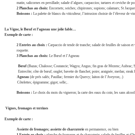
matin; salicornes en persillade; salade d’algues; carpaccios; tartares et ceviche de po
2 Planchas au choix:
Encornets; seiches; chipirones; supions; calamars; St Jacques
Boissons :
La palette de blancs du viticulteur; l’intrusion choisie de l’éleveur de vin
La Vigne, le Bœuf et l’agneau une jolie fable…
Exemple de carte :
2 Entrées au choix :
Carpaccio de tende de tranche; salade de feuilles de saison et
roquette.
3 Planchas au choix:
Le Bœuf et l’Agneau
Bœuf
(Bazas; Chalosse; Coutancie; Wagyu; Angus; fin gras de Mezenc; Aubrac; Sa
Entrecôte; côte de bœuf; onglet; bavette de flanchet; poire; araignée; merlan; steak 
Agneau
(de prés salés; Pauillac; fermier du Quercy; laiton de l’Aveyron;..)
Côtelettes; épigramme; gigot; selle;..
Boissons :
Le choix du mois du vigneron; la carte des eaux du coin; les sans alcool a
Vignes, fromages et terrines
Exemple de carte :
Assiette de fromages; assiette de charcuterie
en permanence, ou bien
1 Entrée au choix :
planche de fromages et de charcuterie; salade de feuilles et d’