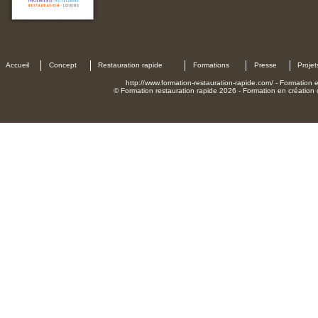
Accueil
Concept
Restauration rapide
Formations
Presse
Projet
http://www.formation-restauration-rapide.com/ - Formation en
© Formation restauration rapide 2026 - Formation en création d