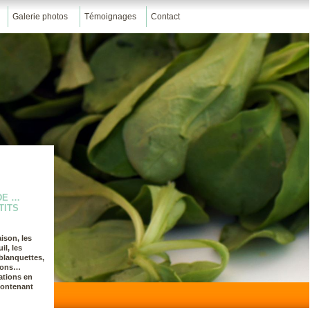
Galerie photos
Témoignages
Contact
DE …
TITS
ison, les
il, les
blanquettes,
ssons…
ations en
contenant