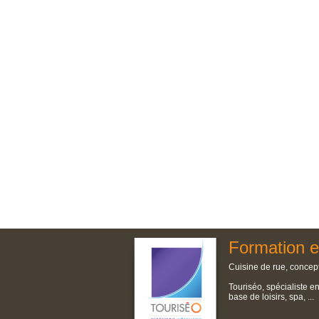
Formation e
Cuisine de rue, concept
Touriséo, spécialiste e
base de loisirs, spa, ...