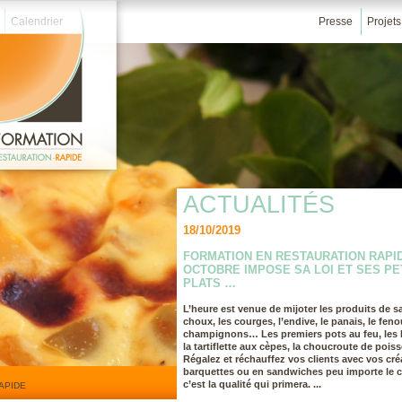
Calendrier
Presse
Projets
ACTUALITÉS
18/10/2019
FORMATION EN RESTAURATION RAPI
OCTOBRE IMPOSE SA LOI ET SES PE
PLATS …
L’heure est venue de mijoter les produits de sa
choux, les courges, l’endive, le panais, le fenou
champignons… Les premiers pots au feu, les 
la tartiflette aux cèpes, la choucroute de poi
Régalez et réchauffez vos clients avec vos cré
barquettes ou en sandwiches peu importe le 
c’est la qualité qui primera. ...
RAPIDE