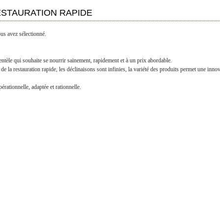
LIRE LA SUITE >
RESTAURATION RAPIDE
ous avez sélectionné.
entèle qui souhaite se nourrir sainement, rapidement et à un prix abordable.
e la restauration rapide, les déclinaisons sont infinies, la variété des produits permet une inno
ationnelle, adaptée et rationnelle.