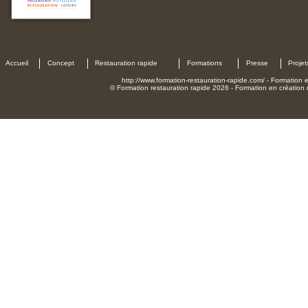
Accueil
Concept
Restauration rapide
Formations
Presse
Projet
http://www.formation-restauration-rapide.com/ - Formation en
© Formation restauration rapide 2026 - Formation en création d