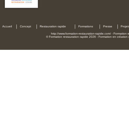
Accueil
Concept
Restauration rapide
Formations
Presse
Projet
http://www.formation-restauration-rapide.com/ - Formation en
© Formation restauration rapide 2026 - Formation en création d